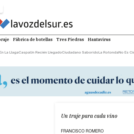
raje
Fábrica de botellas
Tres Piedras
Hantavirus
En La Llaga
Caspa
Un Recién Llegado
Ciudadano Saborido
La Rotonda
No Es Ci
Un traje para cada vino
FRANCISCO ROMERO