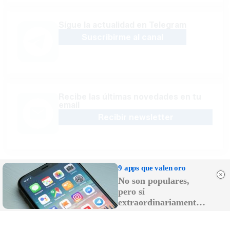
Sígue la actualidad en Telegram
Suscribirme al canal
Recibe las últimas novedades en tu
email
Recibir newsletter
9 apps que valen oro
No son populares,
pero sí
extraordinariamente
útiles
Apoya una Andalucía con Voz propia; Protege el