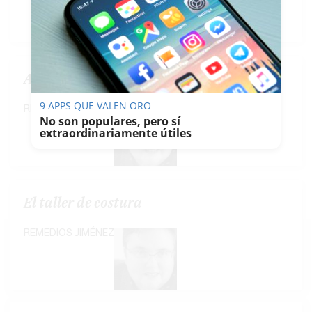
Avances
9 APPS QUE VALEN ORO
REMEDIOS JIMÉNEZ
No son populares, pero sí
extraordinariamente útiles
El taller de costura
REMEDIOS JIMÉNEZ