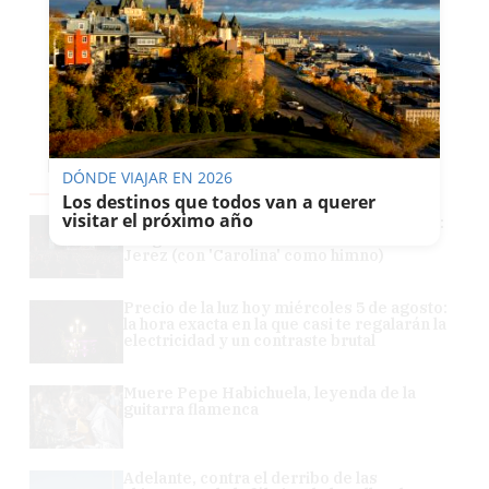
LO MÁS LEÍDO
DÓNDE VIAJAR EN 2026
Los destinos que todos van a querer
visitar el próximo año
30 años de M-Clan en el Tío Pepe Festival:
imágenes de una noche inolvidable en
Jerez (con 'Carolina' como himno)
Precio de la luz hoy miércoles 5 de agosto:
la hora exacta en la que casi te regalarán la
electricidad y un contraste brutal
Muere Pepe Habichuela, leyenda de la
guitarra flamenca
Adelante, contra el derribo de las