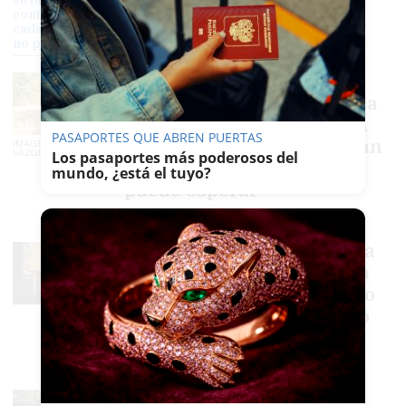
su familia busca una cura a
contrarreloj: "A mi hija le queda
cada día un día menos de vida y
no puedo esperar"
María quiere seguir
viviendo y su familia busca
una cura a contrarreloj: "A
PASAPORTES QUE ABREN PUERTAS
mi hija le queda cada día un
IMAGEN: FERNANDO
VÁZQUEZ
Los pasaportes más poderosos del
día menos de vida y no
mundo, ¿está el tuyo?
puedo esperar"
EMILIO CABRERA
Dos homicidios y una celda
ardiendo en menos de una
semana: ¿qué está pasando
en el Hospital Psiquiátrico
de la prisión de Sevilla?
EMILIO CABRERA
Aurora lleva ocho años