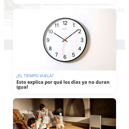
Agonía en Los Caños, la
'meca' turística que se queda
sin arena y a la que Costas
está "dejando morir"
IMAGEN: JOSÉ MARÍA
REYNA
FRANCISCO ROMERO
Cargar más
¿EL TIEMPO VUELA?
Esto explica por qué los días ya no duran
igual