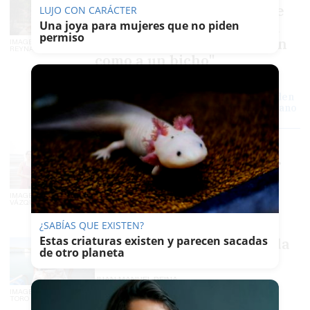
durmiendo en las calles de
LUJO CON CARÁCTER
Cádiz y no sabe si perderá
Una joya para mujeres que no piden
permiso
su único refugio: "Te miran
IMAGEN: JOSÉ MARÍA
REYNA
como a un bicho"
FRANCISCO ROMERO
Las personas sin hogar de Cádiz pierden
el servicio de desayunos en pleno verano
y el Ayuntamiento responde
San Lázaro, el barrio de
Sevilla que no duerme por
los generadores de gasoil
del Metro
IMAGEN: FERNANDO
VÁZQUEZ
EZEQUIEL GARCÍA BARREDA
¿SABÍAS QUE EXISTEN?
Estas criaturas existen y parecen sacadas
La pesca de Barbate, tocada
de otro planeta
y…
JUAN MANUEL REINA
IMAGEN: JUAN CARLOS
TORO