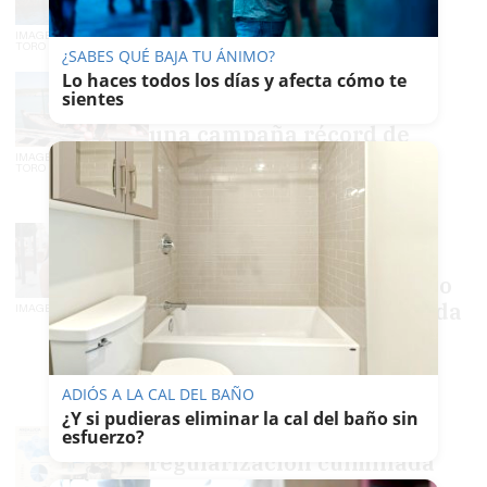
JUAN MANUEL REINA
IMAGEN: JUAN CARLOS
TORO
¿SABES QUÉ BAJA TU ÁNIMO?
Las almadrabas de Cádiz
Lo haces todos los días y afecta cómo te
sientes
tienen "buen futuro" tras
una campaña récord de
calidad y abundancia
IMAGEN: JUAN CARLOS
TORO
JUAN MANUEL REINA
Los padres de Martina, la
niña de Sevilla con
síndrome de Rett: "Ojalá no
tuviéramos que pedir ayuda
IMAGEN: MANU GARCÍA
y se volcara la sanidad
pública"
ADIÓS A LA CAL DEL BAÑO
ÁLVARO ROMERO
¿Y si pudieras eliminar la cal del baño sin
Los rostros de la
esfuerzo?
regularización culminada