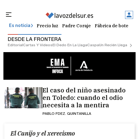
Precio luz
Padre Coraje
Fábrica de botellas
Es noticia
DESDE LA FRONTERA
Editorial
Cartas Y Vídeos
El Dedo En La Llaga
Caspa
Un Recién Llegado
Ciu
El caso del niño asesinado
en Toledo: cuando el odio
necesita a la mentira
PABLO FDEZ. QUINTANILLA
El Canijo y el xerecismo