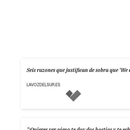
Seis razones que justifican de sobra que ‘We c
LAVOZDELSUR.ES
"¿Quieres ver cómo te doy dos hostias y te ec