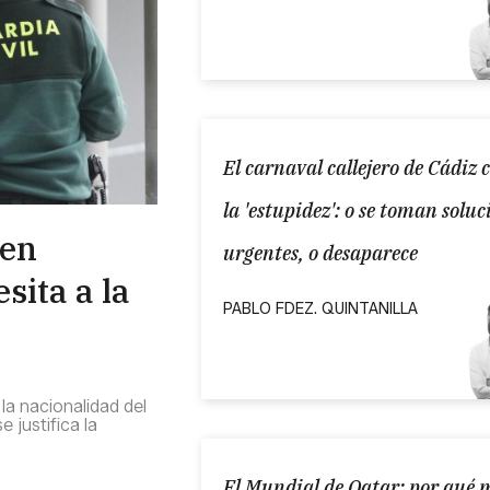
El carnaval callejero de Cádiz 
la 'estupidez': o se toman soluc
 en
urgentes, o desaparece
sita a la
PABLO FDEZ. QUINTANILLA
a nacionalidad del
e justifica la
El Mundial de Qatar: por qué 