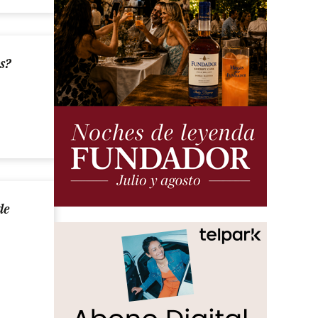
as?
de