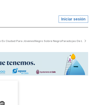
Iniciar sesión
 Es Ciudad Para Jóvenes
Negro Sobre Negro
Paradojas De La Vida
El Jardine