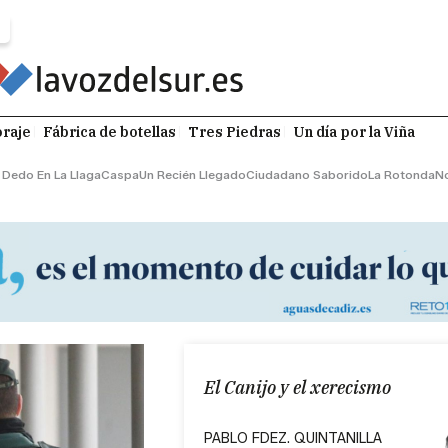
raje
Fábrica de botellas
Tres Piedras
Un día por la Viña
l Dedo En La Llaga
Caspa
Un Recién Llegado
Ciudadano Saborido
La Rotonda
No
El Canijo y el xerecismo
PABLO FDEZ. QUINTANILLA