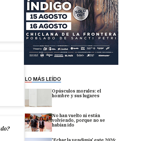
LO MÁS LEÍDO
Opúsculos morales: el
hombre y sus lugares
No han vuelto ni están
volviendo, porque no se
habían ido
ndo?
'Echar la vendimia' este 2026: