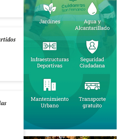
artidos
ias