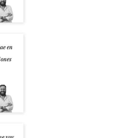
cae en
iones
me voy