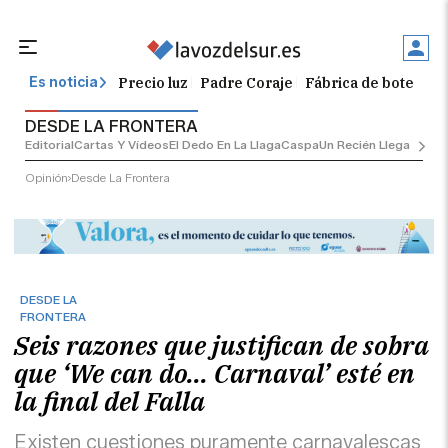
Precio luz
Padre Coraje
Fábrica de botellas
Es noticia
DESDE LA FRONTERA
Editorial
Cartas Y Vídeos
El Dedo En La Llaga
Caspa
Un Recién Llegado
Ciu
Opinión
Desde La Frontera
DESDE LA
FRONTERA
Seis razones que justifican de sobra
que ‘We can do... Carnaval’ esté en
la final del Falla
Existen cuestiones puramente carnavalescas