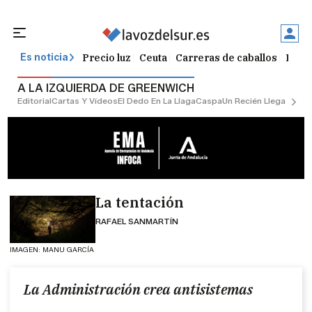
Precio luz
Ceuta
Carreras de caballos
Peque
Es noticia
A LA IZQUIERDA DE GREENWICH
Editorial
Cartas Y Vídeos
El Dedo En La Llaga
Caspa
Un Recién Llegado
Ciu
La tentación
RAFAEL SANMARTÍN
IMAGEN: MANU GARCÍA
La Administración crea antisistemas