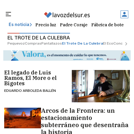
Precio luz
Padre Coraje
Fábrica de botellas
Es noticia
EL TROTE DE LA CULEBRA
Pequevoz
Compras
Pantallazos
El Trote De La Culebra
El Eco
Concursos
El legado de Luis
Ramos, El More o el
Bigotes
EDUARDO ARBOLEDA BALLÉN
Arcos de la Frontera: un
estacionamiento
subterráneo que desentraña
la historia