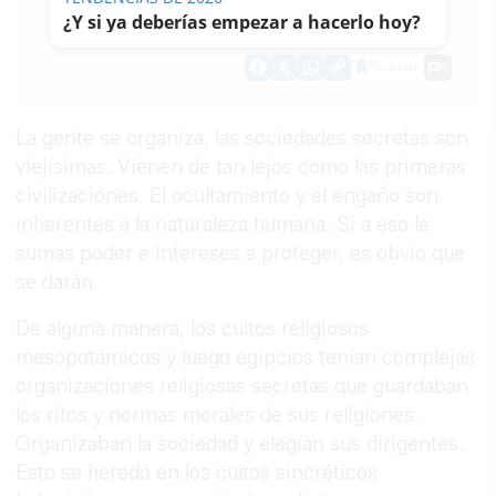
ARBOLEDA BALLÉN
¿Y si ya deberías empezar a hacerlo hoy?
11/03/2023
Actualizado: 11/03/2023 - 22:12
Guardar
0
Facebook
X
WhatsApp
Copy
Link
La gente se organiza, las sociedades secretas son
viejísimas. Vienen de tan lejos como las primeras
civilizaciones. El ocultamiento y el engaño son
inherentes a la naturaleza humana. Si a eso le
sumas poder e intereses a proteger, es obvio que
se darán.
De alguna manera, los cultos religiosos
mesopotámicos y luego egipcios tenían complejas
organizaciones religiosas secretas que guardaban
los ritos y normas morales de sus religiones.
Organizaban la sociedad y elegían sus dirigentes.
Esto se heredó en los cultos sincréticos