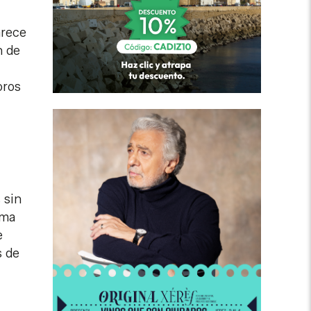
arece
n de
oros
 sin
rma
e
s de