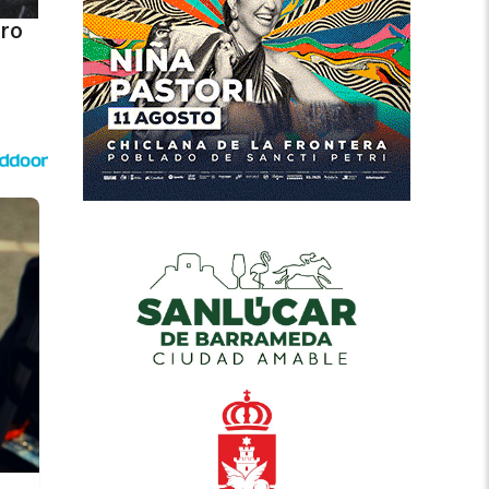
tro
o