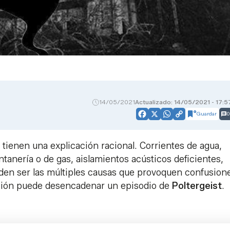
14/05/2021
Actualizado: 14/05/2021 - 17:5
Guardar
0
Facebook
X
WhatsApp
Copy
Link
tienen una explicación racional. Corrientes de agua,
ontanería o de gas, aislamientos acústicos deficientes,
en ser las múltiples causas que provoquen confusion
ción puede desencadenar un episodio de
Poltergeist
.