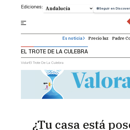
Ediciones:
Seguir en Discover
Precio luz
Padre Co
Es noticia
EL TROTE DE LA CULEBRA
Vida
El Trote De La Culebra
¿Tu casa está pos