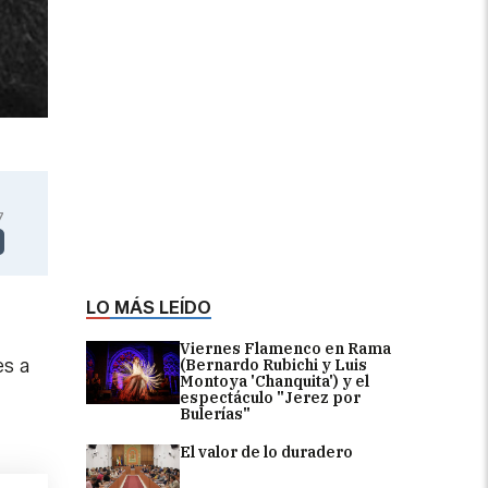
7
LO MÁS LEÍDO
Viernes Flamenco en Rama
es a
(Bernardo Rubichi y Luis
Montoya 'Chanquita') y el
espectáculo "Jerez por
Bulerías"
El valor de lo duradero