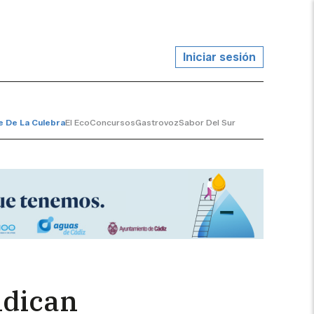
Iniciar sesión
e De La Culebra
El Eco
Concursos
Gastrovoz
Sabor Del Sur
ndican