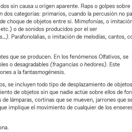
idos sin causa u origen aparente. Raps o golpes sobre
en dos categorías: primarios, cuando la percusión no p
 de choque de objetos entre si. Mimofonías, o imitació
etc.) o de sonidos producidos por el ser
os…)
. Parafonolalias, o imitación de melodías, cantos, c
entes que se producen. En los fenómenos Olfativos, se
bles o desagradables
(fragancias o hedores)
. Este
ones a la fantasmogénesis.
os, se incluyen todo tipo de desplazamiento de objetos
ento de objetos sin que nadie actúe sobre ellos de fo
os de lámparas, cortinas que se mueven, jarrones que s
 que implique el movimiento de cualquier de los ensere
ona.