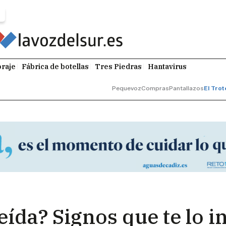
raje
Fábrica de botellas
Tres Piedras
Hantavirus
Pequevoz
Compras
Pantallazos
El Trot
eída? Signos que te lo i