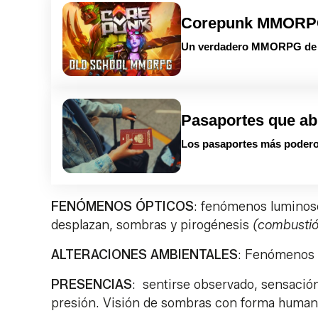
Corepunk MMOR
Un verdadero MMORPG de la
Pasaportes que ab
Los pasaportes más podero
FENÓMENOS ÓPTICOS
: fenómenos luminoso
desplazan, sombras y pirogénesis
(combusti
ALTERACIONES AMBIENTALES
: Fenómenos 
PRESENCIAS
: sentirse observado, sensació
presión. Visión de sombras con forma humana 