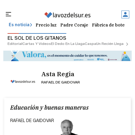
Precio luz
Padre Coraje
Fábrica de botellas
Es noticia
EL SOL DE LOS GITANOS
Editorial
Cartas Y Vídeos
El Dedo En La Llaga
Caspa
Un Recién Llegado
Ciu
Asta Regia
RAFAEL DE GAIDOVAR
Educación y buenas maneras
RAFAEL DE GAIDOVAR