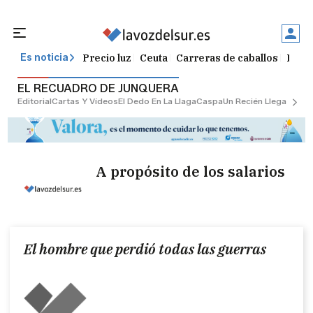
Precio luz
Ceuta
Carreras de caballos
Peque
Es noticia
EL RECUADRO DE JUNQUERA
Editorial
Cartas Y Vídeos
El Dedo En La Llaga
Caspa
Un Recién Llegado
Ciu
A propósito de los salarios
El hombre que perdió todas las guerras