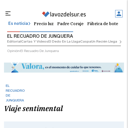
Precio luz
Padre Coraje
Fábrica de botellas
Es noticia
EL RECUADRO DE JUNQUERA
Editorial
Cartas Y Vídeos
El Dedo En La Llaga
Caspa
Un Recién Llegado
Ciu
Opinión
El Recuadro De Junquera
EL
RECUADRO
DE
JUNQUERA
Viaje sentimental