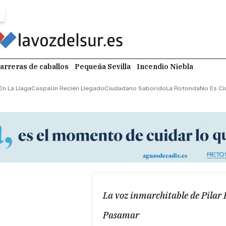
arreras de caballos
Pequeña Sevilla
Incendio Niebla
En La Llaga
Caspa
Un Recién Llegado
Ciudadano Saborido
La Rotonda
No Es Ci
La voz inmarchitable de Pilar 
Pasamar