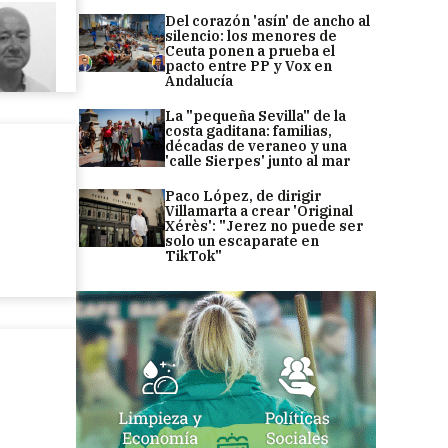
Del corazón 'asín' de ancho al
silencio: los menores de
Ceuta ponen a prueba el
pacto entre PP y Vox en
Andalucía
La "pequeña Sevilla" de la
costa gaditana: familias,
décadas de veraneo y una
'calle Sierpes' junto al mar
Paco López, de dirigir
Villamarta a crear 'Original
Xérès': "Jerez no puede ser
solo un escaparate en
TikTok"