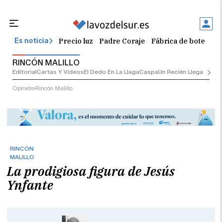
Precio luz
Padre Coraje
Fábrica de botellas
Es noticia
RINCÓN MALILLO
Editorial
Cartas Y Vídeos
El Dedo En La Llaga
Caspa
Un Recién Llegado
Ciu
Opinión
Rincón Malillo
RINCÓN
MALILLO
La prodigiosa figura de Jesús
Ynfante