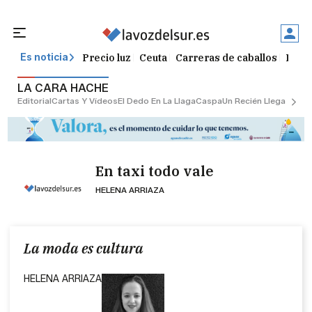
Precio luz
Ceuta
Carreras de caballos
Peque
Es noticia
LA CARA HACHE
Editorial
Cartas Y Vídeos
El Dedo En La Llaga
Caspa
Un Recién Llegado
Ciu
En taxi todo vale
HELENA ARRIAZA
La moda es cultura
HELENA ARRIAZA