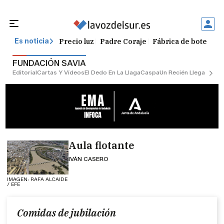
Precio luz
Padre Coraje
Fábrica de botellas
Es noticia
FUNDACIÓN SAVIA
Editorial
Cartas Y Vídeos
El Dedo En La Llaga
Caspa
Un Recién Llegado
Ciu
Aula flotante
IVÁN CASERO
IMAGEN: RAFA ALCAIDE
/ EFE
Comidas de jubilación