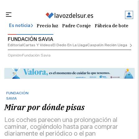
Precio luz
Padre Coraje
Fábrica de botellas
Es noticia
FUNDACIÓN SAVIA
Editorial
Cartas Y Vídeos
El Dedo En La Llaga
Caspa
Un Recién Llegado
Ciu
Opinión
Fundación Savia
FUNDACIÓN
SAVIA
Mirar por dónde pisas
Los coches parecen una prolongación al
caminar, cogiéndolo hasta para comprar
diariamente el periódico o el pan