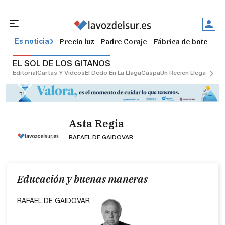
Precio luz
Padre Coraje
Fábrica de botellas
Es noticia
EL SOL DE LOS GITANOS
Editorial
Cartas Y Vídeos
El Dedo En La Llaga
Caspa
Un Recién Llegado
Ciu
Asta Regia
RAFAEL DE GAIDOVAR
Educación y buenas maneras
RAFAEL DE GAIDOVAR