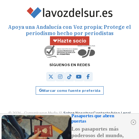
Apoya una Andalucía con Voz propia; Protege el
periodismo hecho por periodistas
Hazte socio
SÍGUENOS EN REDES
Marcar como fuente preferida
© 2026 Comunicasur Media SL
Sobre Nosotros
Contacto
Aviso Legal
Pasaportes que abren
Política de Cookies
RSS
Desarrollado por
OA Cloud
puertas
Los pasaportes más
poderosos del mundo,