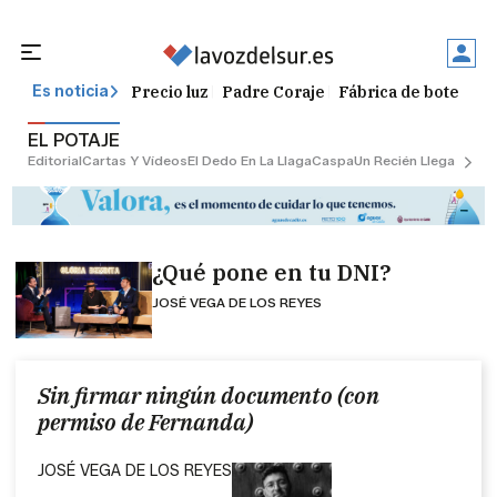
Precio luz
Padre Coraje
Fábrica de botellas
Es noticia
EL POTAJE
Editorial
Cartas Y Vídeos
El Dedo En La Llaga
Caspa
Un Recién Llegado
Ciu
¿Qué pone en tu DNI?
JOSÉ VEGA DE LOS REYES
Sin firmar ningún documento (con
permiso de Fernanda)
JOSÉ VEGA DE LOS REYES