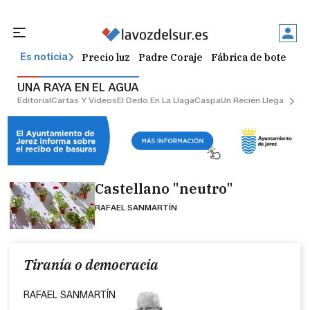
Precio luz
Padre Coraje
Fábrica de botellas
Es noticia
UNA RAYA EN EL AGUA
Editorial
Cartas Y Vídeos
El Dedo En La Llaga
Caspa
Un Recién Llegado
Ciu
Castellano "neutro"
RAFAEL SANMARTÍN
Tiranía o democracia
RAFAEL SANMARTÍN