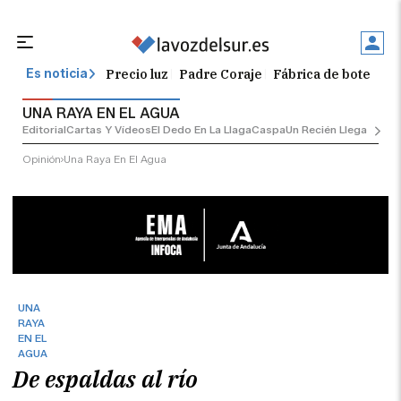
Precio luz
Padre Coraje
Fábrica de botellas
Es noticia
UNA RAYA EN EL AGUA
Editorial
Cartas Y Vídeos
El Dedo En La Llaga
Caspa
Un Recién Llegado
Ciu
Opinión
Una Raya En El Agua
UNA
RAYA
EN EL
AGUA
De espaldas al río