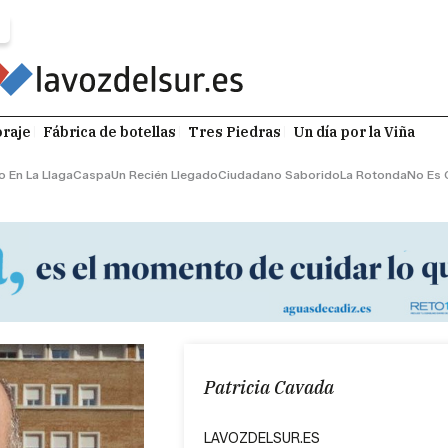
raje
Fábrica de botellas
Tres Piedras
Un día por la Viña
o En La Llaga
Caspa
Un Recién Llegado
Ciudadano Saborido
La Rotonda
No Es 
Patricia Cavada
LAVOZDELSUR.ES