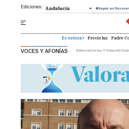
Ediciones:
Seguir en Discover
Precio luz
Padre Co
Es noticia
VOCES Y AFONÍAS
Editorial
Cartas Y Vídeos
El Ded