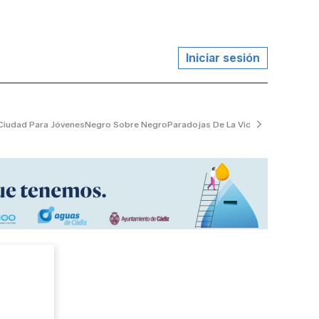
Iniciar sesión
Ciudad Para Jóvenes
Negro Sobre Negro
Paradojas De La Vida
El Jardinero Tr