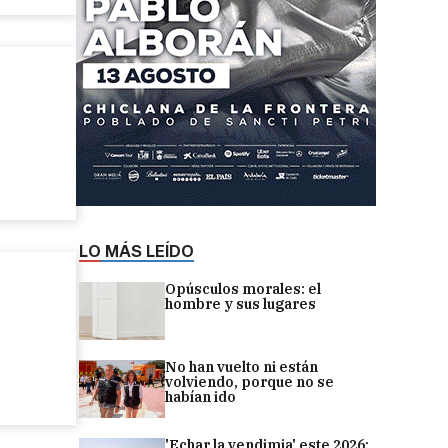
LO MÁS LEÍDO
Opúsculos morales: el
hombre y sus lugares
No han vuelto ni están
volviendo, porque no se
habían ido
'Echar la vendimia' este 2026: