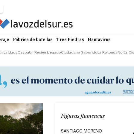
raje
Fábrica de botellas
Tres Piedras
Hantavirus
En La Llaga
Caspa
Un Recién Llegado
Ciudadano Saborido
La Rotonda
No Es Ci
Figuras flamencas
SANTIAGO MORENO