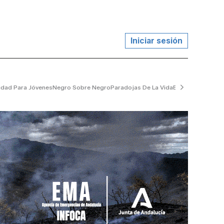
Iniciar sesión
udad Para Jóvenes
Negro Sobre Negro
Paradojas De La Vida
El Jardinero Tran