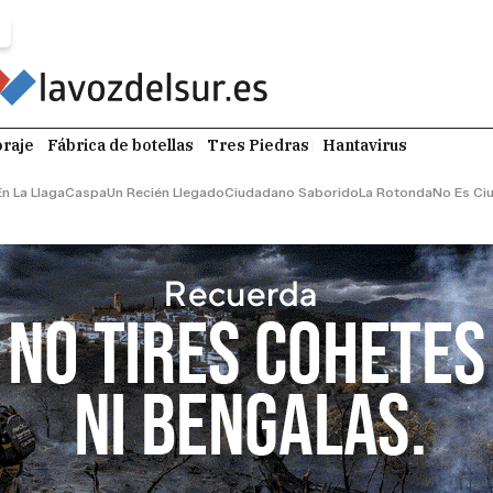
raje
Fábrica de botellas
Tres Piedras
Hantavirus
En La Llaga
Caspa
Un Recién Llegado
Ciudadano Saborido
La Rotonda
No Es Ci