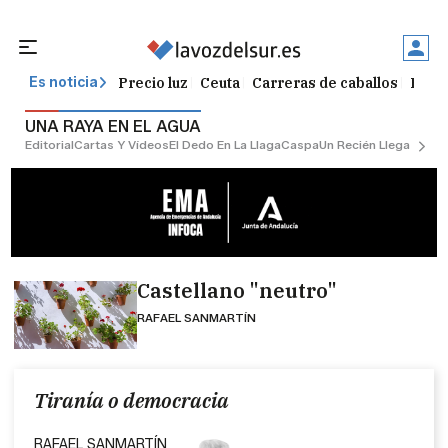
Precio luz
Ceuta
Carreras de caballos
Peque
Es noticia
UNA RAYA EN EL AGUA
Editorial
Cartas Y Vídeos
El Dedo En La Llaga
Caspa
Un Recién Llegado
Ciu
Castellano "neutro"
RAFAEL SANMARTÍN
Tiranía o democracia
RAFAEL SANMARTÍN