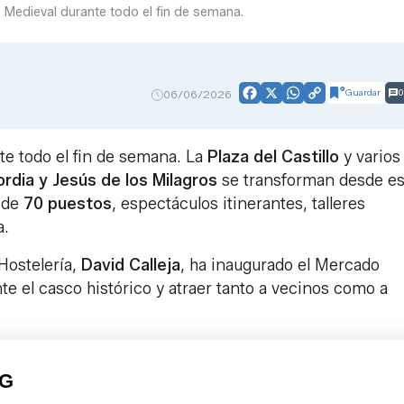
 Medieval durante todo el fin de semana.
Guardar
0
06/06/2026
Facebook
X
WhatsApp
Copy
Link
e todo el fin de semana. La
Plaza del Castillo
y varios
rdia y Jesús de los Milagros
se transforman desde es
 de
70 puestos
, espectáculos itinerantes, talleres
a.
 Hostelería,
David Calleja
, ha inaugurado el Mercado
te el casco histórico y atraer tanto a vecinos como a
PG