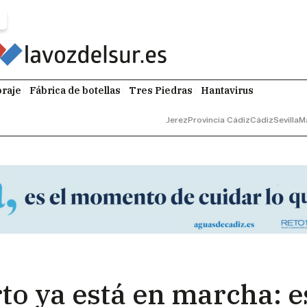
raje
Fábrica de botellas
Tres Piedras
Hantavirus
Jerez
Provincia Cádiz
Cádiz
Sevilla
M
to ya está en marcha: es