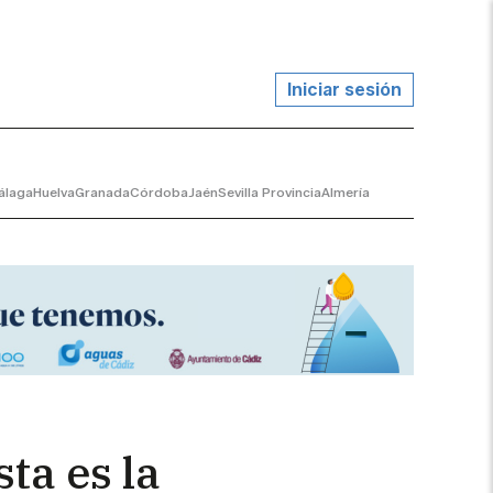
Iniciar sesión
álaga
Huelva
Granada
Córdoba
Jaén
Sevilla Provincia
Almería
ta es la