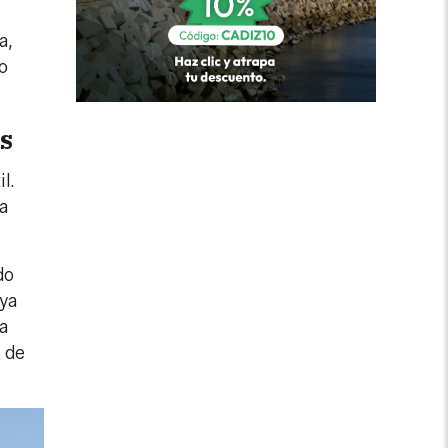
a,
o
s
l.
ma
do
 ya
a
 de