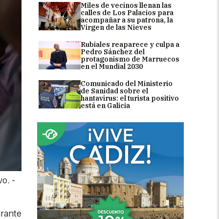
Miles de vecinos llenan las
calles de Los Palacios para
acompañar a su patrona, la
Virgen de las Nieves
Rubiales reaparece y culpa a
Pedro Sánchez del
protagonismo de Marruecos
en el Mundial 2030
Comunicado del Ministerio
de Sanidad sobre el
hantavirus: el turista positivo
está en Galicia
vo.
-
urante