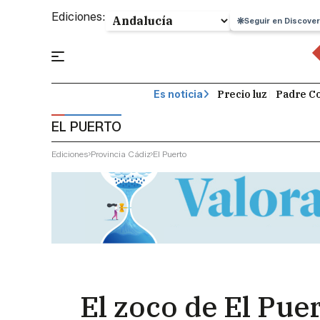
Ediciones:
Seguir en Discover
Precio luz
Padre Co
Es noticia
EL PUERTO
Ediciones
Provincia Cádiz
El Puerto
El zoco de El Puer