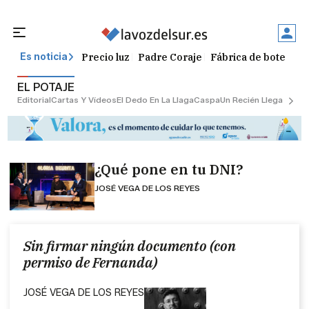
Precio luz
Padre Coraje
Fábrica de botellas
Es noticia
EL POTAJE
Editorial
Cartas Y Vídeos
El Dedo En La Llaga
Caspa
Un Recién Llegado
Ciu
¿Qué pone en tu DNI?
JOSÉ VEGA DE LOS REYES
Sin firmar ningún documento (con
permiso de Fernanda)
JOSÉ VEGA DE LOS REYES