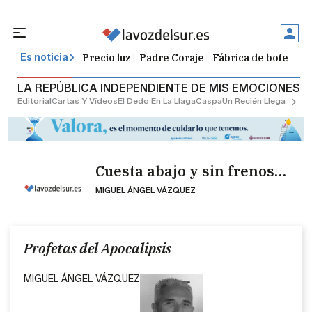
Precio luz
Padre Coraje
Fábrica de botellas
Es noticia
LA REPÚBLICA INDEPENDIENTE DE MIS EMOCIONES
Editorial
Cartas Y Vídeos
El Dedo En La Llaga
Caspa
Un Recién Llegado
Ciu
Cuesta abajo y sin frenos…
MIGUEL ÁNGEL VÁZQUEZ
Profetas del Apocalipsis
MIGUEL ÁNGEL VÁZQUEZ