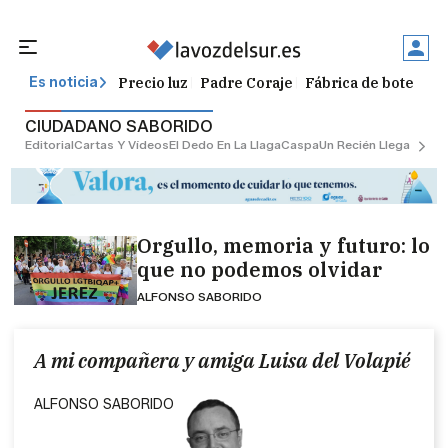
Precio luz
Padre Coraje
Fábrica de botellas
Es noticia
CIUDADANO SABORIDO
Editorial
Cartas Y Vídeos
El Dedo En La Llaga
Caspa
Un Recién Llegado
Ciu
Orgullo, memoria y futuro: lo
que no podemos olvidar
ALFONSO SABORIDO
A mi compañera y amiga Luisa del Volapié
ALFONSO SABORIDO