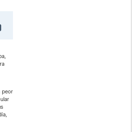
ba,
ra
a peor
ular
us
ía,