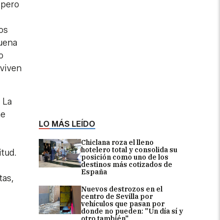
 pero
os
suena
o
 viven
 La
ne
LO MÁS LEÍDO
Chiclana roza el lleno
hotelero total y consolida su
itud.
posición como uno de los
destinos más cotizados de
España
tas,
Nuevos destrozos en el
centro de Sevilla por
vehículos que pasan por
donde no pueden: "Un día sí y
otro también"