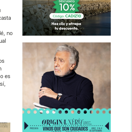
u
casta
lé, no
ual
os
n
No es
sí,