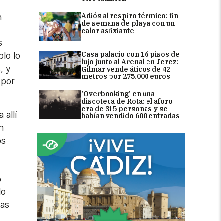
Adiós al respiro térmico: fin
n
de semana de playa con un
calor asfixiante
s
Casa palacio con 16 pisos de
lo lo
lujo junto al Arenal en Jerez:
, y
Gilmar vende áticos de 42
metros por 275.000 euros
 por
'Overbooking' en una
discoteca de Rota: el aforo
era de 315 personas y se
 allí
habían vendido 600 entradas
n
os
o
do
sas