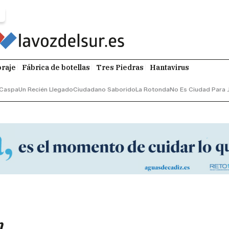
raje
Fábrica de botellas
Tres Piedras
Hantavirus
Caspa
Un Recién Llegado
Ciudadano Saborido
La Rotonda
No Es Ciudad Para 
n