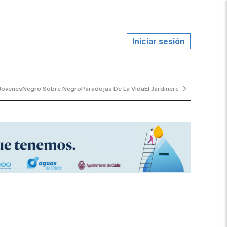
Iniciar sesión
Jóvenes
Negro Sobre Negro
Paradojas De La Vida
El Jardinero Tranquilo
...y A