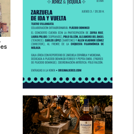
,
des