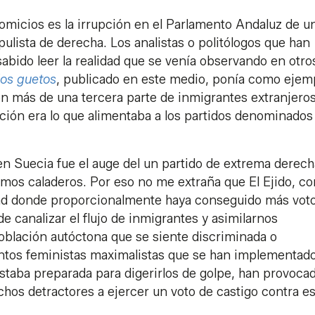
omicios es la irrupción en el Parlamento Andaluz de u
lista de derecha. Los analistas o politólogos que han
bido leer la realidad que se venía observando en otro
los guetos
, publicado en este medio, ponía como ejemp
 más de una tercera parte de inmigrantes extranjeros
ración era lo que alimentaba a los partidos denominados
 Suecia fue el auge del un partido de extrema derecha
ismos caladeros. Por eso no me extraña que El Ejido, co
dad donde proporcionalmente haya conseguido más vot
e canalizar el flujo de inmigrantes y asimilarnos
población autóctona que se siente discriminada o
entos feministas maximalistas que se han implementad
staba preparada para digerirlos de golpe, han provoca
hos detractores a ejercer un voto de castigo contra e