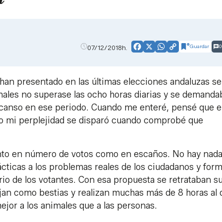
Guardar
0
07/12/2018h.
Facebook
X
WhatsApp
Copy
Link
 han presentado en las últimas elecciones andaluzas se
imales no superase las ocho horas diarias y se demanda
scanso en ese periodo. Cuando me enteré, pensé que e
ero mi perplejidad se disparó cuando comprobé que
tanto en número de votos como en escaños. No hay nad
ácticas a los problemas reales de los ciudadanos y form
io de los votantes. Con esa propuesta se retrataban s
an como bestias y realizan muchas más de 8 horas al d
ejor a los animales que a las personas.