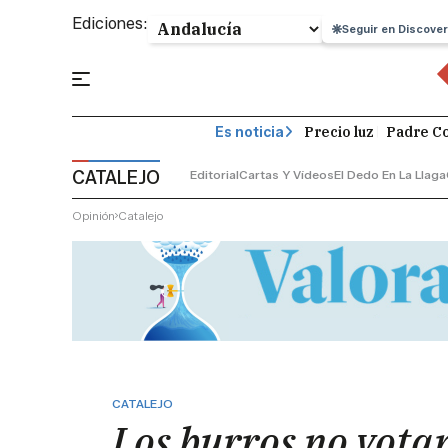
Ediciones:
Seguir en Discover
Precio luz
Padre Co
Es noticia
CATALEJO
Editorial
Cartas Y Vídeos
El Dedo En La Llaga
Opinión
Catalejo
CATALEJO
Los burros no vota