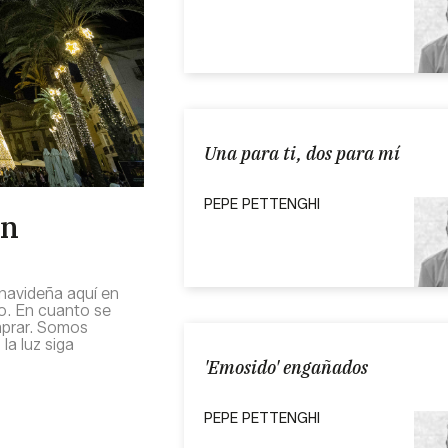
Una para ti, dos para mí
PEPE PETTENGHI
an
 navideña aquí en
do. En cuanto se
mprar. Somos
la luz siga
'Emosido' engañados
PEPE PETTENGHI