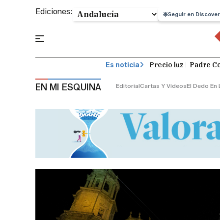
Ediciones:
Seguir en Discover
Precio luz
Padre Co
Es noticia
EN MI ESQUINA
Editorial
Cartas Y Vídeos
El Dedo En 