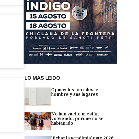
LO MÁS LEÍDO
Opúsculos morales: el
hombre y sus lugares
No han vuelto ni están
volviendo, porque no se
habían ido
'Echar la vendimia' este 2026: