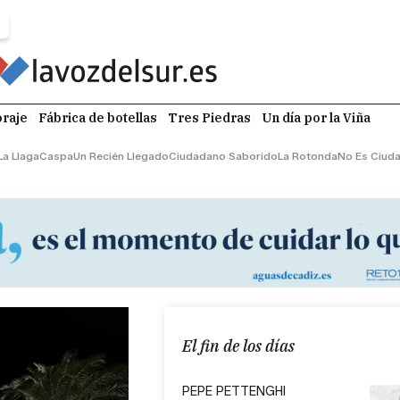
raje
Fábrica de botellas
Tres Piedras
Un día por la Viña
La Llaga
Caspa
Un Recién Llegado
Ciudadano Saborido
La Rotonda
No Es Ciud
El fin de los días
PEPE PETTENGHI