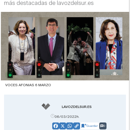
más destacadas de lavozdelsur.es
VOCES AFONIAS 6 MARZO
LAVOZDELSUR.ES
06/03/2022h.
Guardar
0
Facebook
X
WhatsApp
Copy