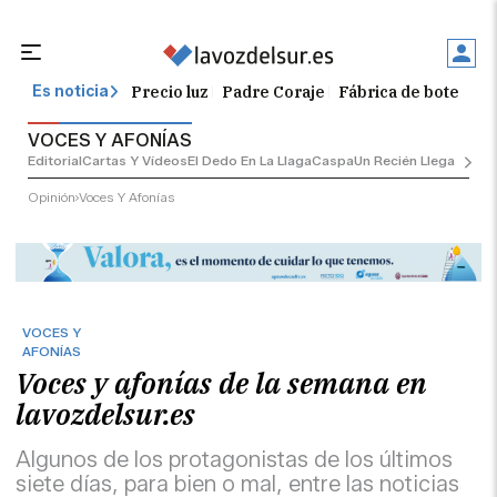
Precio luz
Padre Coraje
Fábrica de botellas
Es noticia
VOCES Y AFONÍAS
Editorial
Cartas Y Vídeos
El Dedo En La Llaga
Caspa
Un Recién Llegado
Ciu
Opinión
Voces Y Afonías
VOCES Y
AFONÍAS
Voces y afonías de la semana en
lavozdelsur.es
Algunos de los protagonistas de los últimos
siete días, para bien o mal, entre las noticias