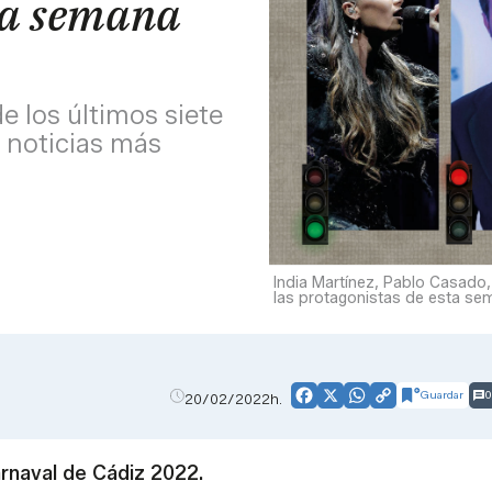
 la semana
e los últimos siete
s noticias más
India Martínez, Pablo Casado,
las protagonistas de esta se
Guardar
0
20/02/2022h.
Facebook
X
WhatsApp
Copy
Link
arnaval de Cádiz 2022.