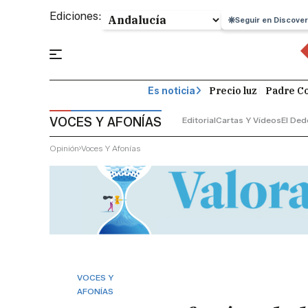
Ediciones:
Seguir en Discover
Precio luz
Padre Co
Es noticia
VOCES Y AFONÍAS
Editorial
Cartas Y Vídeos
El Ded
Opinión
Voces Y Afonías
VOCES Y
AFONÍAS