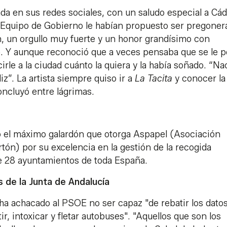
 en sus redes sociales, con un saludo especial a Cád
 Equipo de Gobierno le habían propuesto ser pregonera
, un orgullo muy fuerte y un honor grandísimo con
ó. Y aunque reconoció que a veces pensaba que se le p
rle a la ciudad cuánto la quiera y la había soñado. “Na
”. La artista siempre quiso ir a
La Tacita
y conocer la
ncluyó entre lágrimas.
 el máximo galardón que otorga Aspapel (Asociación
tón) por su excelencia en la gestión de la recogida
tre 28 ayuntamientos de toda España.
s de la Junta de Andalucía
e ha achacado al PSOE no ser capaz "de rebatir los dato
r, intoxicar y fletar autobuses". "Aquellos que son los