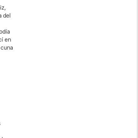
iz,
 del
odía
cí en
 cuna
s