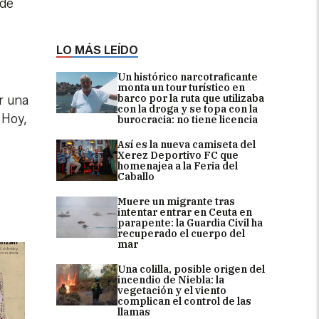
 de
LO MÁS LEÍDO
Un histórico narcotraficante
monta un tour turístico en
barco por la ruta que utilizaba
r una
con la droga y se topa con la
 Hoy,
burocracia: no tiene licencia
Así es la nueva camiseta del
Xerez Deportivo FC que
homenajea a la Feria del
Caballo
Muere un migrante tras
intentar entrar en Ceuta en
parapente: la Guardia Civil ha
recuperado el cuerpo del
mar
Una colilla, posible origen del
incendio de Niebla: la
vegetación y el viento
complican el control de las
llamas