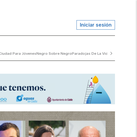
Iniciar sesión
Ciudad Para Jóvenes
Negro Sobre Negro
Paradojas De La Vida
El Jardinero Tr