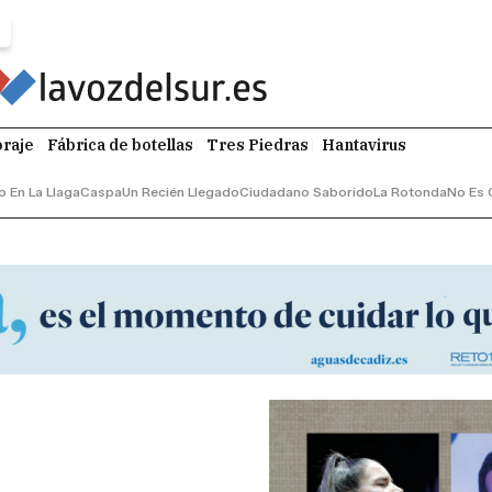
raje
Fábrica de botellas
Tres Piedras
Hantavirus
o En La Llaga
Caspa
Un Recién Llegado
Ciudadano Saborido
La Rotonda
No Es 