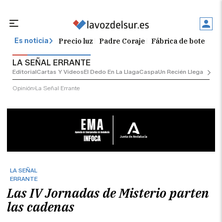
Precio luz
Padre Coraje
Fábrica de botellas
Es noticia
LA SEÑAL ERRANTE
Editorial
Cartas Y Vídeos
El Dedo En La Llaga
Caspa
Un Recién Llegado
Ciu
Opinión
La Señal Errante
LA SEÑAL
ERRANTE
Las IV Jornadas de Misterio parten
las cadenas