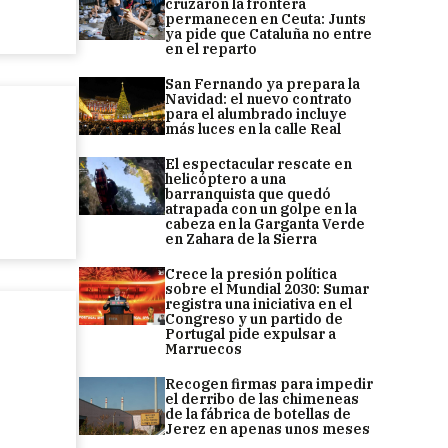
cruzaron la frontera
permanecen en Ceuta: Junts
ya pide que Cataluña no entre
en el reparto
San Fernando ya prepara la
Navidad: el nuevo contrato
para el alumbrado incluye
más luces en la calle Real
El espectacular rescate en
helicóptero a una
barranquista que quedó
atrapada con un golpe en la
cabeza en la Garganta Verde
en Zahara de la Sierra
Crece la presión política
sobre el Mundial 2030: Sumar
registra una iniciativa en el
Congreso y un partido de
Portugal pide expulsar a
Marruecos
Recogen firmas para impedir
el derribo de las chimeneas
de la fábrica de botellas de
Jerez en apenas unos meses