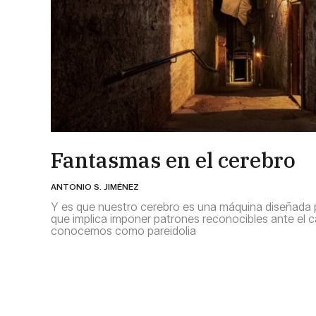
Fantasmas en el cerebro
ANTONIO S. JIMÉNEZ
Y es que nuestro cerebro es una máquina diseñada pa
que implica imponer patrones reconocibles ante el
conocemos como pareidolia