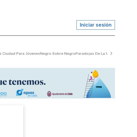
Iniciar sesión
s Ciudad Para Jóvenes
Negro Sobre Negro
Paradojas De La Vida
El Jardinero 