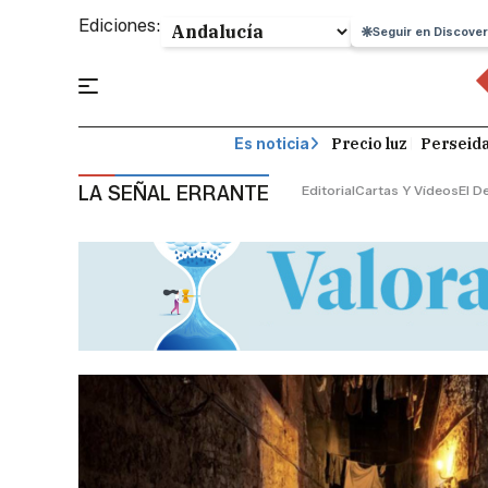
Ediciones:
Seguir en Discover
Precio luz
Perseid
Es noticia
LA SEÑAL ERRANTE
Editorial
Cartas Y Vídeos
El D