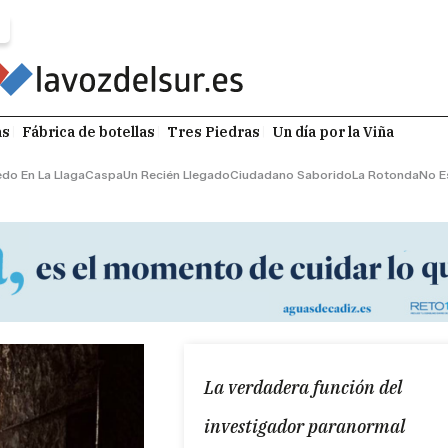
as
Fábrica de botellas
Tres Piedras
Un día por la Viña
edo En La Llaga
Caspa
Un Recién Llegado
Ciudadano Saborido
La Rotonda
No E
La verdadera función del
investigador paranormal