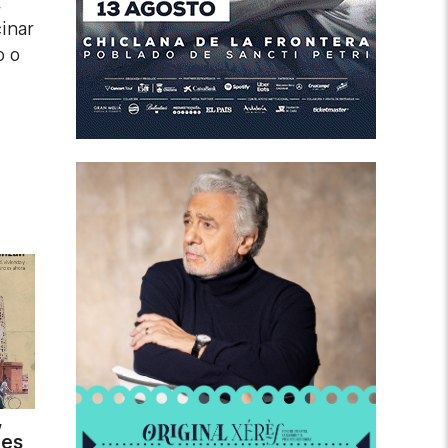
,
inar
o o
,
des