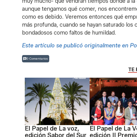
muy mucho- que vendrán tiempos donde a la e
aunque tengamos qué comer, nos encontremos 
como es debido. Veremos entonces qué empres
más profunda, cuando se hayan saturado los c
bondadosos como faltos de humildad.
Este artículo se publicó originalmente en Po
0 Comentarios
TE 
El Papel de La voz,
El Papel de La V
edición Sabor del Sur
edición II Premi