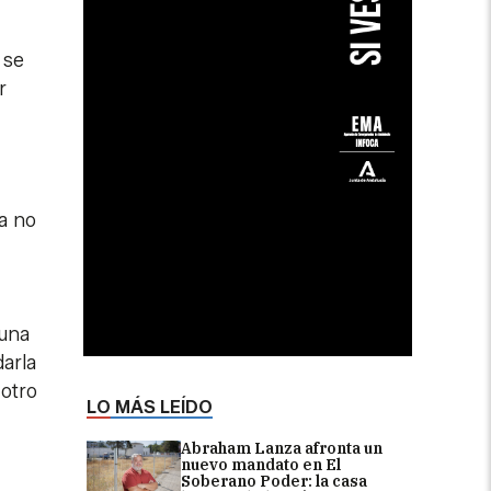
 se
r
a no
 una
darla
 otro
LO MÁS LEÍDO
Abraham Lanza afronta un
nuevo mandato en El
Soberano Poder: la casa