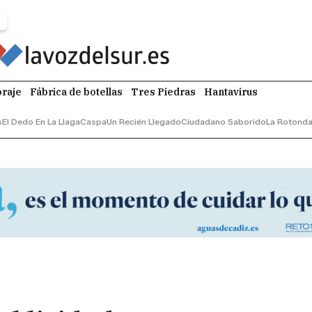
raje
Fábrica de botellas
Tres Piedras
Hantavirus
s
El Dedo En La Llaga
Caspa
Un Recién Llegado
Ciudadano Saborido
La Rotond