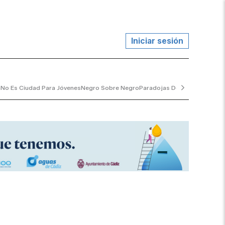
Iniciar sesión
a
No Es Ciudad Para Jóvenes
Negro Sobre Negro
Paradojas De La Vida
El Jard