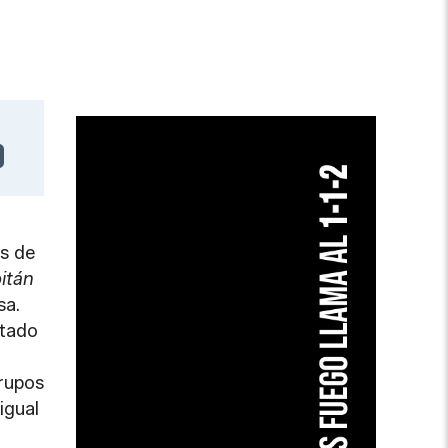
es de
itán
sa.
stado
grupos
igual