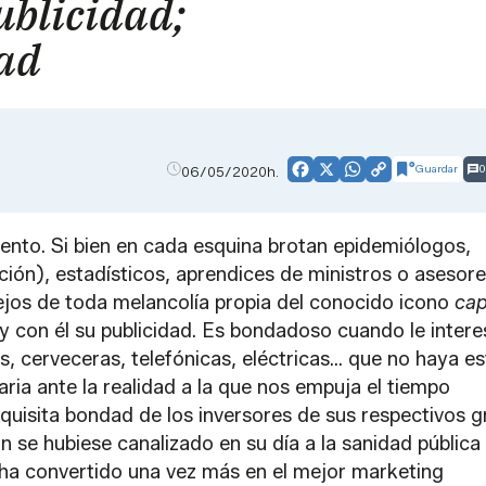
ublicidad;
dad
Guardar
0
06/05/2020h.
Facebook
X
WhatsApp
Copy
Link
nto. Si bien en cada esquina brotan epidemiólogos,
ición), estadísticos, aprendices de ministros o asesor
jos de toda melancolía propia del conocido icono
cap
 y con él su publicidad. Es bondadoso cuando le intere
s, cerveceras, telefónicas, eléctricas… que no haya e
taria ante la realidad a la que nos empuja el tiempo
xquisita bondad de los inversores de sus respectivos 
n se hubiese canalizado en su día a la sanidad pública 
e ha convertido una vez más en el mejor marketing