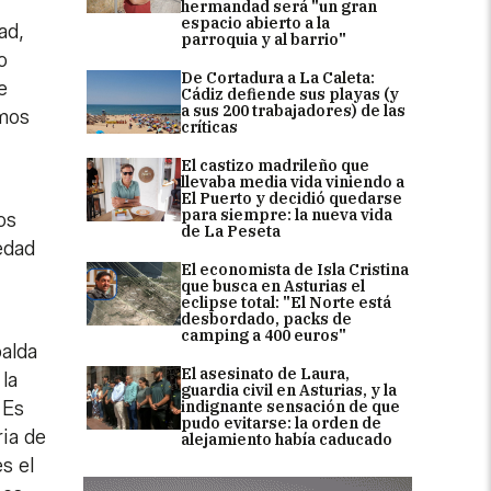
hermandad será "un gran
espacio abierto a la
ad,
parroquia y al barrio"
o
De Cortadura a La Caleta:
e
Cádiz defiende sus playas (y
a sus 200 trabajadores) de las
amos
críticas
El castizo madrileño que
llevaba media vida viniendo a
El Puerto y decidió quedarse
para siempre: la nueva vida
os
de La Peseta
edad
El economista de Isla Cristina
que busca en Asturias el
eclipse total: "El Norte está
desbordado, packs de
camping a 400 euros"
palda
El asesinato de Laura,
 la
guardia civil en Asturias, y la
 Es
indignante sensación de que
pudo evitarse: la orden de
ia de
alejamiento había caducado
s el