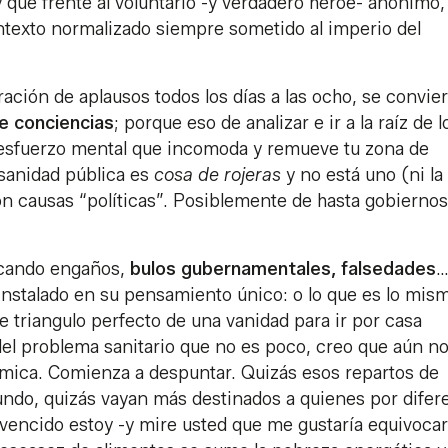
 que frente al voluntario -y verdadero héroe- anónimo,
texto normalizado siempre sometido al imperio del
ión de aplausos todos los días a las ocho, se convier
e conciencias
; porque eso de analizar e ir a la raíz de l
 esfuerzo mental que incomoda y remueve tu zona de
 sanidad pública es
cosa de rojeras
y no está uno (ni la
on causas “políticas”. Posiblemente de hasta gobiernos
scando engaños,
bulos gubernamentales, falsedades
…
 instalado en su pensamiento único: o lo que es lo mis
 triangulo perfecto de una vanidad para ir por casa
el problema sanitario que no es poco, creo que aún no
ómica. Comienza a despuntar. Quizás esos repartos de
mundo, quizás vayan más destinados a quienes por difer
vencido estoy -y mire usted que me gustaría equivoca