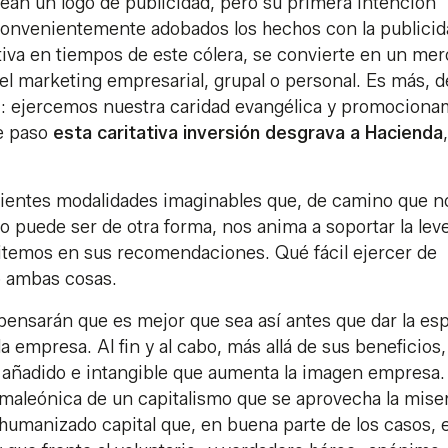
ean un logo de publicidad, pero su primera intención
Convenientemente adobados los hechos con la publicid
ativa en tiempos de este cólera, se convierte en un mer
el marketing empresarial, grupal o personal. Es más, d
z: ejercemos nuestra caridad evangélica y promocion
de paso
esta caritativa inversión desgrava a Hacienda
,
tientes modalidades imaginables que, de camino que n
 puede ser de otra forma, nos anima a soportar la lev
mitemos en sus recomendaciones. Qué fácil ejercer de
 ambas cosas.
pensarán que es mejor que sea así antes que dar la es
a empresa. Al fin y al cabo, más allá de sus beneficios,
 añadido e intangible que aumenta la imagen empresa.
maleónica de un capitalismo que se aprovecha la miser
humanizado capital que, en buena parte de los casos, e