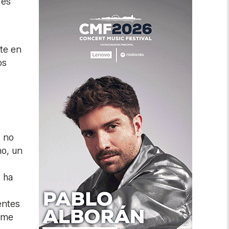
 es
te en
os
 no
mo, un
 ha
entes
rme