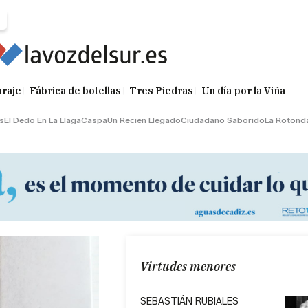
raje
Fábrica de botellas
Tres Piedras
Un día por la Viña
s
El Dedo En La Llaga
Caspa
Un Recién Llegado
Ciudadano Saborido
La Rotond
Virtudes menores
SEBASTIÁN RUBIALES