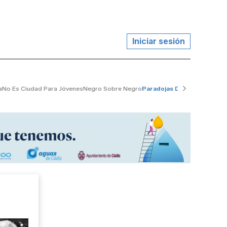
Iniciar sesión
a
No Es Ciudad Para Jóvenes
Negro Sobre Negro
Paradojas De La Vida
El Jar