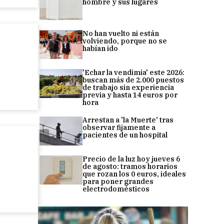
hombre y sus lugares
No han vuelto ni están
volviendo, porque no se
habían ido
'Echar la vendimia' este 2026:
buscan más de 2.000 puestos
de trabajo sin experiencia
previa y hasta 14 euros por
hora
Arrestan a 'la Muerte' tras
observar fijamente a
pacientes de un hospital
Precio de la luz hoy jueves 6
de agosto: tramos horarios
que rozan los 0 euros, ideales
para poner grandes
electrodomésticos