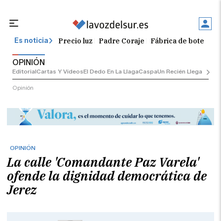
Precio luz
Padre Coraje
Fábrica de botellas
Es noticia
OPINIÓN
Editorial
Cartas Y Vídeos
El Dedo En La Llaga
Caspa
Un Recién Llegado
Ciu
Opinión
OPINIÓN
La calle 'Comandante Paz Varela'
ofende la dignidad democrática de
Jerez