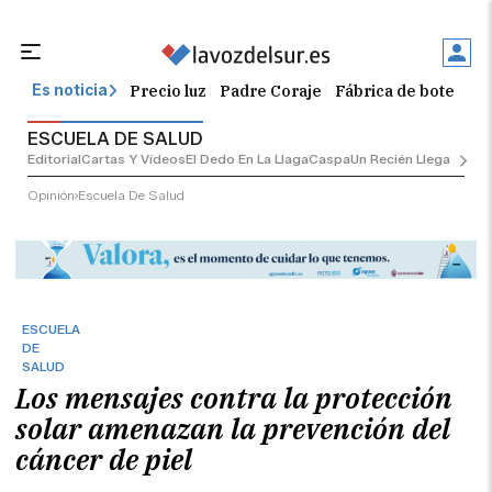
Precio luz
Padre Coraje
Fábrica de botellas
Es noticia
ESCUELA DE SALUD
Editorial
Cartas Y Vídeos
El Dedo En La Llaga
Caspa
Un Recién Llegado
Ciu
Opinión
Escuela De Salud
ESCUELA
DE
SALUD
Los mensajes contra la protección
solar amenazan la prevención del
cáncer de piel