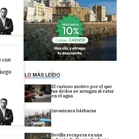
a con
fuego
LO MÁS LEÍDO
El curioso motivo por el que
tus dedos se arrugan al estar
en el agua
Invasiones bárbaras
Sevilla recupera en una