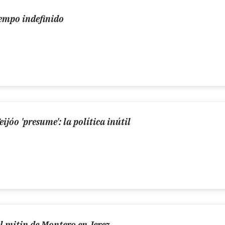
iempo indefinido
jóo 'presume': la política inútil
 el mitin de Montero en Jerez