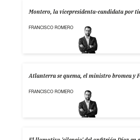
Montero, la vicepresidenta-candidata por t
FRANCISCO ROMERO
Atlanterra se quema, el ministro bromea y Fei
FRANCISCO ROMERO
El llamativo 'silencio' del anfitrión Díaz en