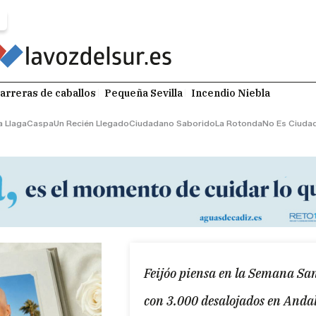
arreras de caballos
Pequeña Sevilla
Incendio Niebla
a Llaga
Caspa
Un Recién Llegado
Ciudadano Saborido
La Rotonda
No Es Ciuda
Feijóo piensa en la Semana San
con 3.000 desalojados en Anda