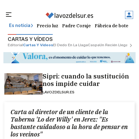
Precio luz
Padre Coraje
Fábrica de botellas
Es noticia
CARTAS Y VÍDEOS
Editorial
Cartas Y Vídeos
El Dedo En La Llaga
Caspa
Un Recién Llegado
Ci
Sipri: cuando la sustitución
nos impide cuidar
LAVOZDELSUR.ES
Carta al director de un cliente de la
Taberna 'Lo der Willy' en Jerez: "Es
bastante cuidadoso a la hora de pensar en
los vecinos"