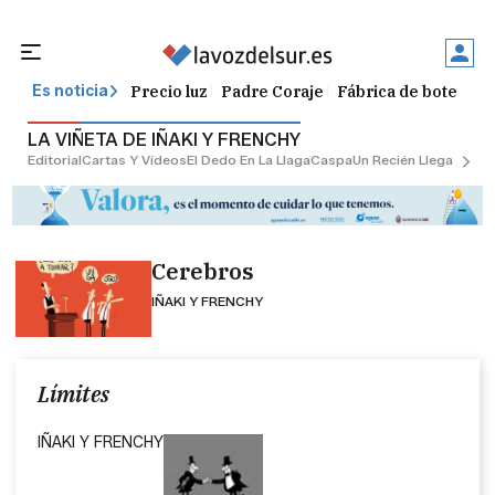
Precio luz
Padre Coraje
Fábrica de botellas
Es noticia
LA VIÑETA DE IÑAKI Y FRENCHY
Editorial
Cartas Y Vídeos
El Dedo En La Llaga
Caspa
Un Recién Llegado
Ciu
Cerebros
IÑAKI Y FRENCHY
Límites
IÑAKI Y FRENCHY