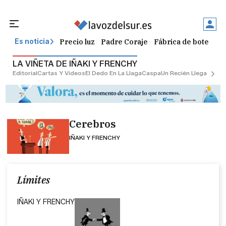
Precio luz
Padre Coraje
Fábrica de botellas
Es noticia
LA VIÑETA DE IÑAKI Y FRENCHY
Editorial
Cartas Y Vídeos
El Dedo En La Llaga
Caspa
Un Recién Llegado
Ciu
Cerebros
IÑAKI Y FRENCHY
Límites
IÑAKI Y FRENCHY