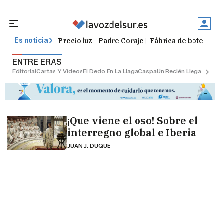
Precio luz
Padre Coraje
Fábrica de botellas
Es noticia
ENTRE ERAS
Editorial
Cartas Y Vídeos
El Dedo En La Llaga
Caspa
Un Recién Llegado
Ciu
¡Que viene el oso! Sobre el
interregno global e Iberia
JUAN J. DUQUE