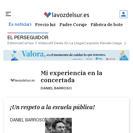
Precio luz
Padre Coraje
Fábrica de botellas
Es noticia
EL PERSEGUIDOR
Editorial
Cartas Y Vídeos
El Dedo En La Llaga
Caspa
Un Recién Llegado
Ciu
Mi experiencia en la
concertada
DANIEL BARROSO
¡Un respeto a la escuela pública!
DANIEL BARROSO