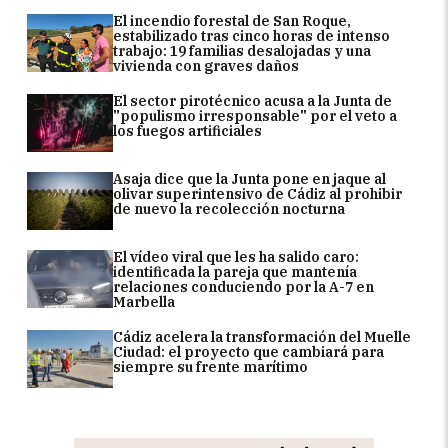
El incendio forestal de San Roque,
estabilizado tras cinco horas de intenso
trabajo: 19 familias desalojadas y una
vivienda con graves daños
El sector pirotécnico acusa a la Junta de
"populismo irresponsable" por el veto a
los fuegos artificiales
Asaja dice que la Junta pone en jaque al
olivar superintensivo de Cádiz al prohibir
de nuevo la recolección nocturna
El vídeo viral que les ha salido caro:
identificada la pareja que mantenía
relaciones conduciendo por la A-7 en
Marbella
Cádiz acelera la transformación del Muelle
Ciudad: el proyecto que cambiará para
siempre su frente marítimo