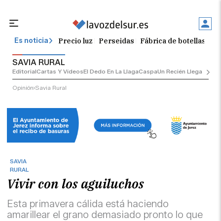
Precio luz
Perseidas
Fábrica de botellas
Tr
Es noticia
SAVIA RURAL
Editorial
Cartas Y Vídeos
El Dedo En La Llaga
Caspa
Un Recién Llegado
Ciu
Opinión
Savia Rural
SAVIA
RURAL
Vivir con los aguiluchos
Esta primavera cálida está haciendo
amarillear el grano demasiado pronto lo que