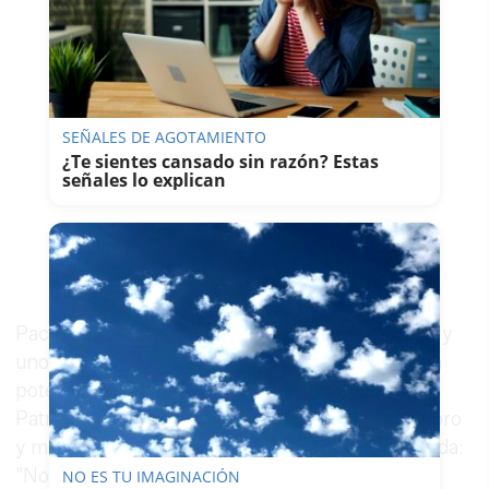
SEÑALES DE AGOTAMIENTO
¿Te sientes cansado sin razón? Estas
señales lo explican
Paco Casero, presidente de la Fundación Savia y
uno de los mayores activistas desde el inicio en
potenciar la candidatura del paisaje del Olivar a
Patrimonio de la UNESCO, no sale de su asombro
y muestra su indignación ante la situación creada:
"No lo puedo entender. Llevamos diez años
NO ES TU IMAGINACIÓN