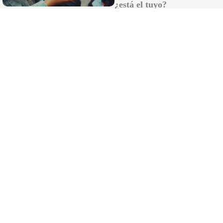
Recibir newsletter
¿está el tuyo?
Apoya una Andalucía con Voz propia; Protege el
periodismo hecho por periodistas
Hazte socio
SÍGUENOS EN REDES
Marcar como fuente preferida