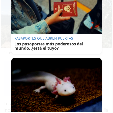
PASAPORTES QUE ABREN PUERTAS
Los pasaportes más poderosos del
mundo, ¿está el tuyo?
Un paisaje de olivar en Jaén.
EZEQUIEL
MARTÍNEZ
08/06/2024h.
Guardar
0
Facebook
X
WhatsApp
Copy
Link
Los olivareros y los alcaldes de la zona 14, que
incluye los municipios de Arjona, Lopera, Arjonilla