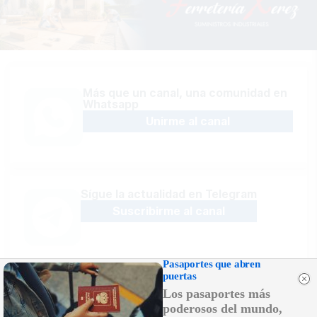
Más que un canal, una comunidad en
Whatsapp
Unirme al canal
Sígue la actualidad en Telegram
Suscribirme al canal
Pasaportes que abren
puertas
Los pasaportes más
Recibe las últimas novedades en tu
email
poderosos del mundo,