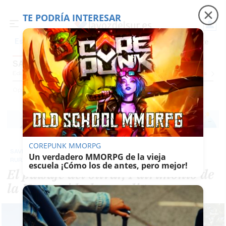
TE PODRÍA INTERESAR
Precio luz
Padre Coraje
Fábrica de botellas
Es noticia
SAVIA RURAL
Editorial
Cartas Y Vídeos
El Dedo En La Llaga
Caspa
Un Recién Llegado
Ciu
Opinión
Savia Rural
COREPUNK MMORPG
SAVIA
Un verdadero MMORPG de la vieja
RURAL
escuela ¡Cómo los de antes, pero mejor!
El paisaje del olivar, Patrimonio de
la Humanidad, en peligro