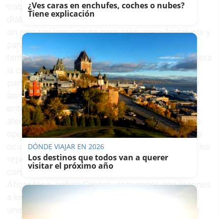
¿Ves caras en enchufes, coches o nubes?
trabajando codo con codo, dando ejemplo de
Tiene explicación
diálogo, coordinación y responsabilidad ante
un reto tan importante para Jaén, para Andalucía y
para el sector del olivar y del aceite, pero
también para el sector turístico porque si prospera
la candidatura y se consigue la designación por
parte de la Unesco el beneficio para el futuro de
las 14 zonas incluidas sería muy importante. No
entiendo ese poner trabas, por una parte, de los
afectados, sólo puede obedecer a que los que se
oponen no han sido bien informados, o se les ha
ocultado intencionadamente los beneficios que les
DÓNDE VIAJAR EN 2026
Los destinos que todos van a querer
reportaría el que el paisaje del olivar sea
visitar el próximo año
considerado Patrimonio Mundial de la Unesco.
Ahora toca, señala Casero, convencer con razones
a los que se oponen para volver a la senda de la
unidad del sector y ahí la Junta, la Diputación de