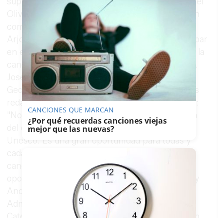
supondría ese reconocimiento para el paisaje del
Olivar Andaluz, una parte de la Campiña de Jaén
compuesta por los municipios de Arjona,
Arjonilla, Lopera y Porcuna, se niegue a participar
en ese proyecto de futuro, poniendo en peligro la
candidatura constituida por 14 zonas andaluzas.
José Domingo Sánchez, Catedrático de
Geografia de la Universidad de Jaén y uno de los
redactores del proyecto, no sale de su asombro:
CANCIONES QUE MARCAN
"No creo que haya mejor plataforma de difusión
¿Por qué recuerdas canciones viejas
del olivar andaluz que el reconocimiento de la
mejor que las nuevas?
Unesco. Es una gran oportunidad para todas y
cada una de las 14 zonas integradas en la
candidatura. No debemos perder esta gran
oportunidad para el sector olivarero, para Jaén y
Andalucía". Manuel Parras Rosa, es doctor en
Administración y Dirección de empresas, y
Catedrático de Comercialización e Investigación