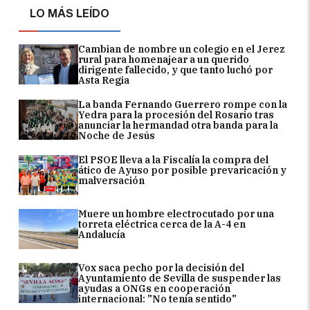
LO MÁS LEÍDO
Cambian de nombre un colegio en el Jerez
rural para homenajear a un querido
dirigente fallecido, y que tanto luchó por
Asta Regia
La banda Fernando Guerrero rompe con la
Yedra para la procesión del Rosario tras
anunciar la hermandad otra banda para la
Noche de Jesús
El PSOE lleva a la Fiscalía la compra del
ático de Ayuso por posible prevaricación y
malversación
Muere un hombre electrocutado por una
torreta eléctrica cerca de la A-4 en
Andalucía
Vox saca pecho por la decisión del
Ayuntamiento de Sevilla de suspender las
ayudas a ONGs en cooperación
internacional: "No tenía sentido"