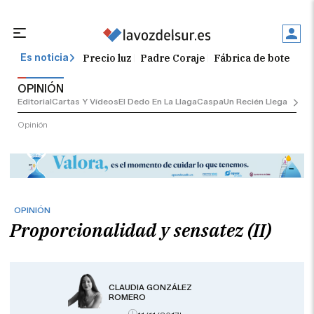
Precio luz
Padre Coraje
Fábrica de botellas
Es noticia
OPINIÓN
Editorial
Cartas Y Vídeos
El Dedo En La Llaga
Caspa
Un Recién Llegado
Ciu
Opinión
OPINIÓN
Proporcionalidad y sensatez (II)
CLAUDIA GONZÁLEZ
ROMERO