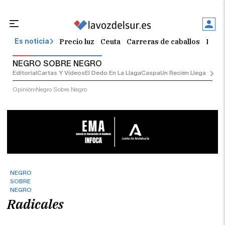
Precio luz
Ceuta
Carreras de caballos
El t
Es noticia
NEGRO SOBRE NEGRO
Editorial
Cartas Y Vídeos
El Dedo En La Llaga
Caspa
Un Recién Llegado
Ciu
Opinión
Negro Sobre Negro
NEGRO
SOBRE
NEGRO
Radicales